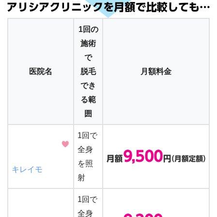
1回の
施術
で
医院名
脱毛
月額料金
でき
る範
囲
1回で
全身
を照
キレイモ
射
1回で
全身