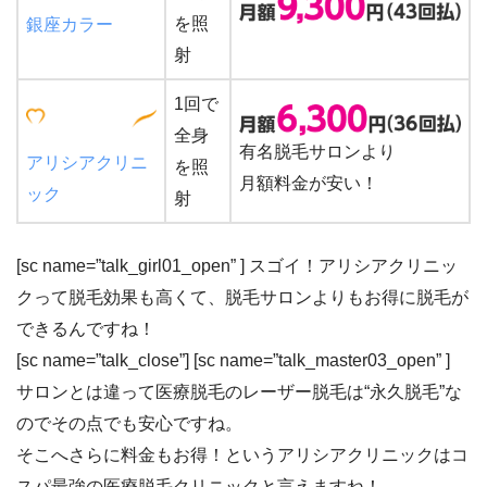
を照
銀座カラー
射
1回で
全身
有名脱毛サロンより
アリシアクリニ
を照
月額料金が安い！
ック
射
[sc name=”talk_girl01_open” ] スゴイ！アリシアクリニッ
クって
脱毛効果も高くて、脱毛サロンよりもお得に脱毛が
できる
んですね！
[sc name=”talk_close”] [sc name=”talk_master03_open” ]
サロンとは違って
医療脱毛のレーザー脱毛は“永久脱毛”
な
のでその点でも安心ですね。
そこへさらに料金もお得！という
アリシアクリニックはコ
スパ最強の医療脱毛クリニック
と言えますね！